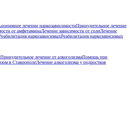
нонимное лечение наркозависимости
Принудительное лечение
мости от амфетамина
Лечение зависимости от соли
Лечение
Реабилитация наркозависимых
Реабилитация наркозависимых
я
Принудительное лечение от алкоголизма
Помощь при
озом в Ставрополе
Лечение алкоголизма у подростков