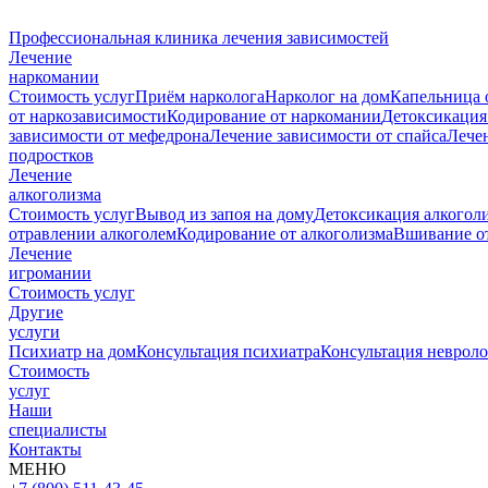
Профессиональная клиника лечения зависимостей
Лечение
наркомании
Стоимость услуг
Приём нарколога
Нарколог на дом
Капельница 
от наркозависимости
Кодирование от наркомании
Детоксикация
зависимости от мефедрона
Лечение зависимости от спайса
Лече
подростков
Лечение
алкоголизма
Стоимость услуг
Вывод из запоя на дому
Детоксикация алкогол
отравлении алкоголем
Кодирование от алкоголизма
Вшивание от
Лечение
игромании
Стоимость услуг
Другие
услуги
Психиатр на дом
Консультация психиатра
Консультация невроло
Стоимость
услуг
Наши
специалисты
Контакты
МЕНЮ