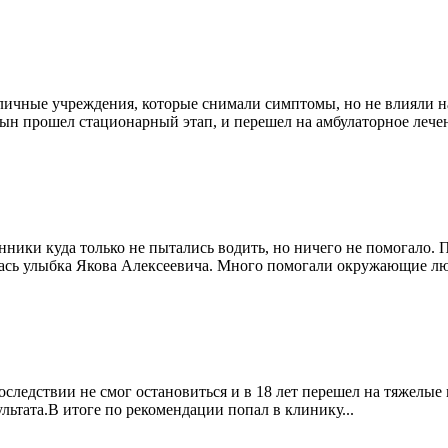
личные учреждения, которые снимали симптомы, но не влияли на
ын прошел стационарный этап, и перешел на амбулаторное лечен
енники куда только не пытались водить, но ничего не помогало. 
ась улыбка Якова Алексеевича. Много помогали окружающие люд
впоследствии не смог остановиться и в 18 лет перешел на тяжелы
льтата.В итоге по рекомендации попал в клинику...