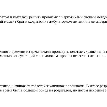
братом и пыталась решить проблему с наркотиками своими метода
й момент брат находиться на амбулаторном лечении и не смотря 
енного времени из дома начали пропадать золотые украшения, а 
омощью консультаций с психологом, прошел все этапы лечения...
котиков, начиная от таблеток заканчивая порошками. В итоге ра
 время был в большой обиде на родителей, но потом искренне за