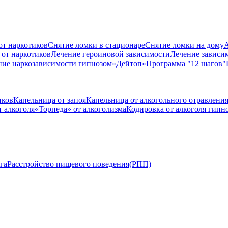
от наркотиков
Снятие ломки в стационаре
Снятие ломки на дому
А
 от наркотиков
Лечение героиновой зависимости
Лечение зависи
ние наркозависимости гипнозом
«Дейтоп»
Программа "12 шагов"
иков
Капельница от запоя
Капельница от алкогольного отравлени
 алкоголя
«Торпеда» от алкоголизма
Кодировка от алкоголя гипн
га
Расстройство пищевого поведения(РПП)